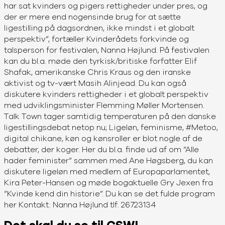
har sat kvinders og pigers rettigheder under pres, og
der er mere end nogensinde brug for at sætte
ligestilling på dagsordnen, ikke mindst i et globalt
perspektiv”, fortæller Kvinderådets forkvinde og
talsperson for festivalen, Nanna Højlund. På festivalen
kan du bl.a. møde den tyrkisk/britiske forfatter Elif
Shafak, amerikanske Chris Kraus og den iranske
aktivist og tv-vært Masih Alinjead. Du kan også
diskutere kvinders rettigheder i et globalt perspektiv
med udviklingsminister Flemming Møller Mortensen.
Talk Town tager samtidig temperaturen på den danske
ligestillingsdebat netop nu; Ligeløn, feminisme, #Metoo,
digital chikane, køn og kønsroller er blot nogle af de
debatter, der koger. Her du bl.a. finde ud af om ”Alle
hader feminister” sammen med Ane Høgsberg, du kan
diskutere ligeløn med medlem af Europaparlamentet,
Kira Peter-Hansen og møde bogaktuelle Gry Jexen fra
”Kvinde kend din historie”. Du kan se det fulde program
her Kontakt: Nanna Højlund tlf. 26723134