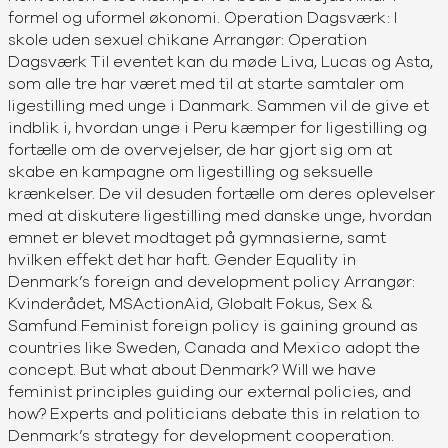
formel og uformel økonomi. Operation Dagsværk: I
skole uden sexuel chikane Arrangør: Operation
Dagsværk Til eventet kan du møde Liva, Lucas og Asta,
som alle tre har været med til at starte samtaler om
ligestilling med unge i Danmark. Sammen vil de give et
indblik i, hvordan unge i Peru kæmper for ligestilling og
fortælle om de overvejelser, de har gjort sig om at
skabe en kampagne om ligestilling og seksuelle
krænkelser. De vil desuden fortælle om deres oplevelser
med at diskutere ligestilling med danske unge, hvordan
emnet er blevet modtaget på gymnasierne, samt
hvilken effekt det har haft. Gender Equality in
Denmark’s foreign and development policy Arrangør:
Kvinderådet, MSActionAid, Globalt Fokus, Sex &
Samfund Feminist foreign policy is gaining ground as
countries like Sweden, Canada and Mexico adopt the
concept. But what about Denmark? Will we have
feminist principles guiding our external policies, and
how? Experts and politicians debate this in relation to
Denmark’s strategy for development cooperation.