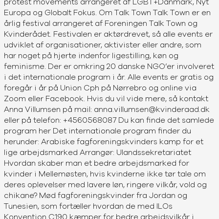
protest movements arrangeret af LGBT+Danmark, Nyt
Europa og Globalt Fokus. Om Talk Town Talk Town er en
årlig festival arrangeret af Foreningen Talk Town og
Kvinderådet. Festivalen er aktørdrevet, så alle events er
udviklet af organisationer, aktivister eller andre, som
har noget på hjerte indenfor ligestilling, køn og
feminisme. Der er omkring 20 danske NGO’er involveret
i det internationale program i år. Alle events er gratis og
foregår i år på Union Cph på Nørrebro og online via
Zoom eller Facebook. Hvis du vil vide mere, så kontakt
Anna Villumsen på mail: anna.villumsen@kvinderaad.dk
eller på telefon: +4560568087 Du kan finde det samlede
program her Det internationale program finder du
herunder: Arabiske fagforeningskvinders kamp for et
lige arbejdsmarked Arrangør: Ulandssekretariatet
Hvordan skaber man et bedre arbejdsmarked for
kvinder i Mellemøsten, hvis kvinderne ikke tør tale om
deres oplevelser med lavere løn, ringere vilkår, vold og
chikane? Mød fagforeningskvinder fra Jordan og
Tunesien, som fortæller hvordan de med ILOs
Konvention C190 kæmper for bedre arbejdsvilkår i