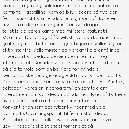
bredere, rigere og solidarisk med den internationale
kamp for ligestilling. Kom og bliv klogere på hvordan
feministisk aktivisme udspiller sig i Vestafrika, eller
mød en af dem som organiserer kvindelige
tekstilarbejderes kamp mod militærdiktaturet i
Myanmar. Du kan også få belyst hvordan kampen mod
gratis og underbetalt omsorgsarbejde udspiller sig for
aktivister fra Mellemøsten og Nordafrika eller få indblik
i hvordan kvindedrab bekæmpes i Danmark og
Internationalt. Desuden vil der være events med fokus
på digital vold, som en barriere for kvinders
demokratiske deltagelse og vold mod kvinder i politik.
Den internationalt kendte tyrkiske forfatter Elif Shafak,
deltager i vores onlineprogram i en samtale om
litteraturen som kvindekampplads, set i lyset af Tyrkiets
nylige udmeldelse af Istanbulkonventionen.
Konventionen som beskytter kvinder mod vold.
Danmarks Udviklingspolitik til feministisk debat
Sideløbende med Talk Town bliver Danmarks nye
udviklingspolitiske strategi forhandlet på