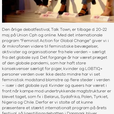
Den årlige debatfestival, Talk Town, er tilbage d. 20-22
maj på Union Cph og online. Med det internationale
program ”Feminist Action for Global Change” giver vi i
år mikrofonen videre til feministiske bevægelser,
aktivister og organisationer fra hele verden – særligt
fra det globale syd. Det forgange år har været præget
af den globale pandemi, som har haft store
konsekvenser særligt for piger, kvinder og LGBTIQ+
personer verden over. Ikke desto mindre har vi set
feministisk modstand blomstre op flere steder i verden
– især i det globale syd. Kvinder og queers har været i
front når kampe mod undertrykkende magtstrukturer er
blevet taget, som fx i Belarus, Sydafrika, Polen, Tyrkiet,
Nigeria og Chile. Derfor er vi stolte af at kunne
præsentere et stærkt internationalt program på årets
festival, så ligestillingsdebatten i Danmark bliver