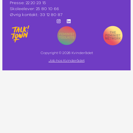
Presse: 22 20 23 15
Skoleelever: 25 80 10 66
Øvrig kontakt: 33 12 80 87
Copyright © 2026 Kvinderådet
Job hos Kvinderådet