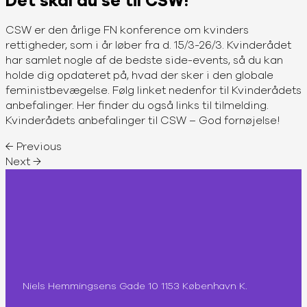
Det skal du se til CSW!
CSW er den årlige FN konference om kvinders
rettigheder, som i år løber fra d. 15/3-26/3. Kvinderådet
har samlet nogle af de bedste side-events, så du kan
holde dig opdateret på, hvad der sker i den globale
feministbevægelse. Følg linket nedenfor til Kvinderådets
anbefalinger. Her finder du også links til tilmelding.
Kvinderådets anbefalinger til CSW – God fornøjelse!
←
Previous
Next
→
Niels Hemmingsens Gade 10 1153 København K.