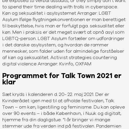
be exposed to verbal assaults, or they simply don’t want
to spend their time dealing with trolls in cyberspace.
Køn og seksualitet i asylsystemet Arrangør: LGBT
Asylum Ifølge flygtningekonventionen er man berettiget
til beskyttelse, hvis man er forfulgt pga. seksualitet eller
køn. Men i praksis er det meget svært at opnå asyl som
LGBTQ-person. LGBT Asylum fortæller om udfordringer
i det danske asylsystem, og hvordan de rammer
mennesker, som falder uden for almindelige forståelser
af køn og seksualitet. Activist strategies countering
digital violence Arrangør: Kvinfo, OXFAM
Programmet for Talk Town 2021 er
klar
Sæt kryds i kalenderen d. 20- 22. maj 2021. Der er
Kvinderådet igen med til at afholde festivalen, Talk
Town – om køn, ligestilling og feminisme. Du kan opleve
over 90 events – i både København, i Nuuk og digitalt,
hjemme fra din dagligstue. ”I år bringer vi mange
stemmer ude fra verden ind på festivalen. Pandemien