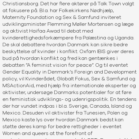
Christiansborg. Det har flere aktører på Talk Town valgt
at fokusere på. Bl.a. har Folkekirkens Nødhjælp,
Maternity Foundation og Sex & Samfund inviteret
udviklingsminister Flemming Møller Mortensen og læge
og aktivist Haifaa Awad til debat med
kvinderettighedsforkæmpere fra Palæstina og Uganda.
De skal debattere hvordan Danmark kan sikre bedre
beskyttelse af kvinder i konflikt. Oxfam IBIS giver deres
bud på hvordan konflikt og fred kan gentænkes i
debatten ”A feminist vision for peace”. Og til eventet
Gender Equality in Denmark’s Foreign and Development
policy, vil Kvinderådet, Globalt Fokus, Sex & Samfund og
MSActionAid, med hjælp fra internationale eksperter og
aktivister, undersøge Danmarks potentialer for at føre
en feministisk udviklings- og udenrigspolitik. En tendens
der har vundet indpas i bl.a. Sverige, Canada, Island og
Mexico. Desuden vil aktivister fra Tunesien, Polen og
Mexico kaste lys over hvordan Danmark bedst kan
støtte deres kamp for bedre rettigheder i eventet
Women and queers at the forefront of